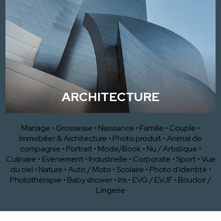
ARCHITECTURE
Mariage
•
Grossesse
•
Naissance
•
Famille
•
Couple
•
Immobilier & Architecture
•
Photo produit
•
Animal de
compagnie
•
Portrait
•
Mode/Book
•
Nu / Artistique
•
Culinaire
•
Evènement
•
Industrielle
•
Corporate
•
Sport
•
Vue
du ciel
•
Nature
•
Auto / Moto
•
Scolaire
•
Photo d'identité
•
Photothérapie
•
Baby shower
•
Iris
•
EVG / EVJF
•
Boudoir /
Lingerie