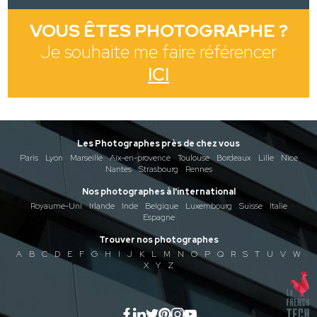
VOUS ÊTES PHOTOGRAPHE ?
Je souhaite me faire référencer
ICI
Les Photographes près de chez vous
Paris
Lyon
Marseille
Aix-en-provence
Toulouse
Bordeaux
Lille
Nice
Nantes
Strasbourg
Rennes
Nos photographes à l'international
Royaume-Uni
Irlande
Inde
Belgique
Luxembourg
Suisse
Italie
Espagne
Trouver nos photographes
A
B
C
D
E
F
G
H
I
J
K
L
M
N
O
P
Q
R
S
T
U
V
W
X
Y
Z