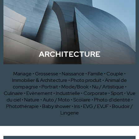
ARCHITECTURE
Mariage
•
Grossesse
•
Naissance
•
Famille
•
Couple
•
Immobilier & Architecture
•
Photo produit
•
Animal de
compagnie
•
Portrait
•
Mode/Book
•
Nu / Artistique
•
Culinaire
•
Evènement
•
Industrielle
•
Corporate
•
Sport
•
Vue
du ciel
•
Nature
•
Auto / Moto
•
Scolaire
•
Photo d'identité
•
Photothérapie
•
Baby shower
•
Iris
•
EVG / EVJF
•
Boudoir /
Lingerie