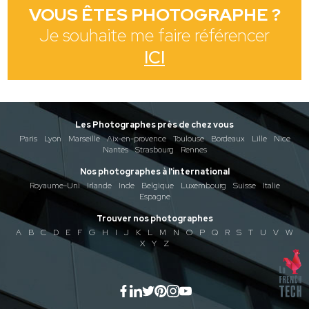
VOUS ÊTES PHOTOGRAPHE ?
Je souhaite me faire référencer
ICI
Les Photographes près de chez vous
Paris
Lyon
Marseille
Aix-en-provence
Toulouse
Bordeaux
Lille
Nice
Nantes
Strasbourg
Rennes
Nos photographes à l'international
Royaume-Uni
Irlande
Inde
Belgique
Luxembourg
Suisse
Italie
Espagne
Trouver nos photographes
A
B
C
D
E
F
G
H
I
J
K
L
M
N
O
P
Q
R
S
T
U
V
W
X
Y
Z